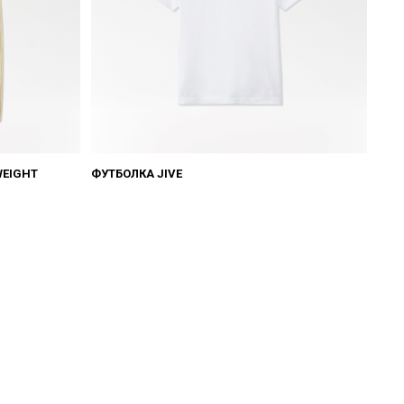
WEIGHT
ФУТБОЛКА JIVE
ФУТ
₽
5490
₽
3850
₽
54
₽963 по частям
₽96