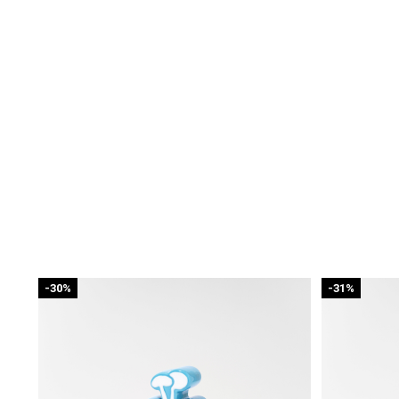
-30%
-31%