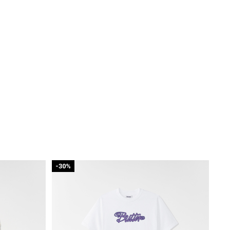
-30%
-3