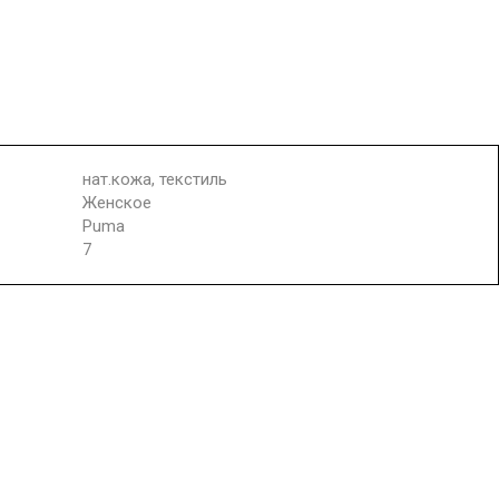
нат.кожа, текстиль
Женское
Puma
7