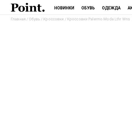
НОВИНКИ
ОБУВЬ
ОДЕЖДА
А
Главная
/
Обувь
/
Кроссовки
/ Кроссовки Palermo Moda Lthr Wns